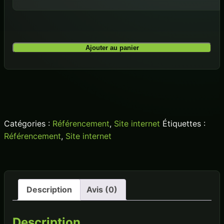
quantité
Ajouter au panier
de
Forfait
Référencement
Organique
SEO
Catégories :
Référencement
,
Site internet
Étiquettes :
Référencement
,
Site internet
Description
Avis (0)
Description