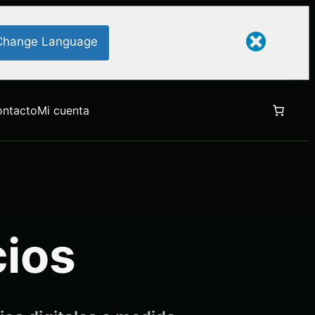
Change Language
ontacto
Mi cuenta
cios