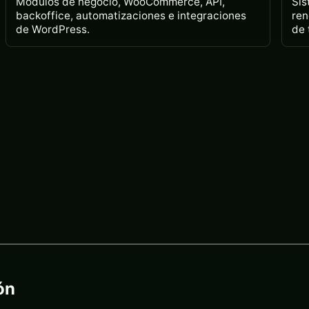
Módulos de negocio, WooCommerce, API,
Sis
backoffice, automatizaciones e integraciones
ren
de WordPress.
de 
ón