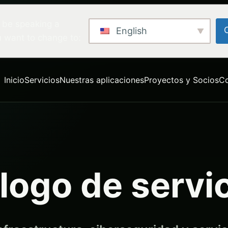
 be speaking a
English
u want to change to:
Inicio
Servicios
Nuestras aplicaciones
Proyectos y Socios
C
logo de servi